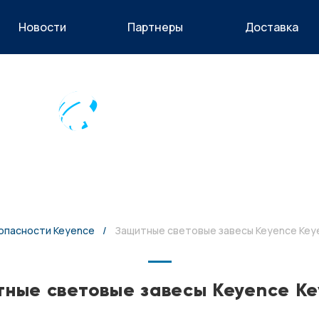
Новости
Партнеры
Доставка
ые станции
приборы
ование
ры
опасности Keyence
/
Защитные световые завесы Keyence Key
 вспомогательное
оборудование
ные световые завесы Keyence K
е