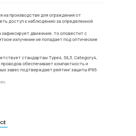
я на производстве для ограждения от
меть доступ к наблюдению за определенной
 зафиксирует движение, то оповестит с
тное излучение не попадает под оптические
тствует стандартам Type4, SIL3, Category4,
а проводов обеспечивает компактность и
ых завес подтверждает рейтинг защиты IP65
ях.
ВСЁ