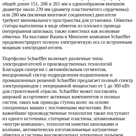
общей длине 151, 206 и 261 мм и единообразном внешнем
диаметре около 239 мм (диаметр пластинчатого сердечника)
или 280 мм (включая винтовое соединение) двигатели
требуют минимального пространства для установки. Обмотки
статора выполнены в виде обмоток из плоского провода
(непрерывная шпилька), также известных как волновые
обмотки. На выставке Bauma в Мюнхене компания Schaeffler
продемонстрирует полную электрическую ось со встроенным
мощным электродвигателем.
Портфолио Schaeffler включает различные типы
электродвигателей и производственных технологий
Благодаря синергии с автомобильным сегментом,
внедорожный сектор подразделения подшипников и
промышленных решений Schaeffler предлагает полный спектр
электроприводов с непрерывной мощностью от 1 до 300 кВт
для строительной отрасли. Schaeffler может поставлять
широкий ассортимент активных компонентов и полных
систем, таких как приводы ступиц колес на основе
синхронных машин с постоянными магнитами. Все
важнейшие производственные технологии также поступают
из одного источника: статорные пластины, штампованные
«внутри компании», технология намотки шпильками и
волнами, автоматически изготавливаемые катушечные
обмотки и системы высоковольтных штекерных разъемов.