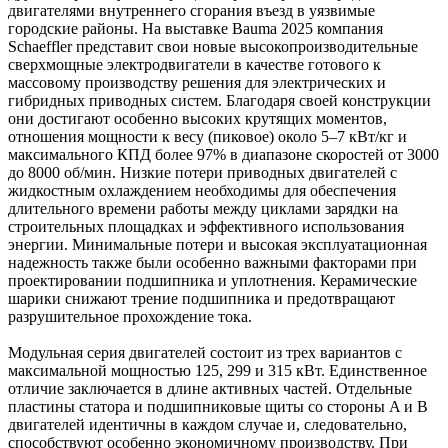
двигателями внутреннего сгорания въезд в уязвимые
городские районы. На выставке Bauma 2025 компания
Schaeffler представит свои новые высокопроизводительные
сверхмощные электродвигатели в качестве готового к
массовому производству решения для электрических и
гибридных приводных систем. Благодаря своей конструкции
они достигают особенно высоких крутящих моментов,
отношения мощности к весу (пиковое) около 5–7 кВт/кг и
максимального КПД более 97% в диапазоне скоростей от 3000
до 8000 об/мин. Низкие потери приводных двигателей с
жидкостным охлаждением необходимы для обеспечения
длительного времени работы между циклами зарядки на
строительных площадках и эффективного использования
энергии. Минимальные потери и высокая эксплуатационная
надежность также были особенно важными факторами при
проектировании подшипника и уплотнения. Керамические
шарики снижают трение подшипника и предотвращают
разрушительное прохождение тока.
Модульная серия двигателей состоит из трех вариантов с
максимальной мощностью 125, 299 и 315 кВт. Единственное
отличие заключается в длине активных частей. Отдельные
пластины статора и подшипниковые щиты со стороны A и B
двигателей идентичны в каждом случае и, следовательно,
способствуют особенно экономичному производству. При