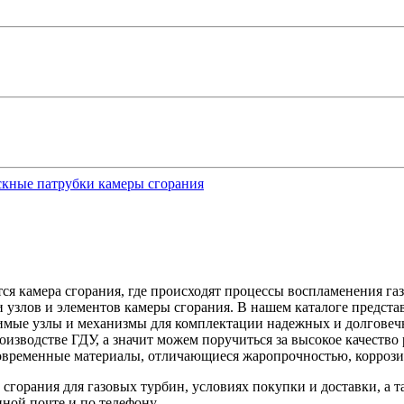
кные патрубки камеры сгорания
я камера сгорания, где происходят процессы воспламенения газ
 узлов и элементов камеры сгорания. В нашем каталоге представ
одимые узлы и механизмы для комплектации надежных и долгове
изводстве ГДУ, а значит можем поручиться за высокое качеств
современные материалы, отличающиеся жаропрочностью, корроз
сгорания для газовых турбин, условиях покупки и доставки, а 
нной почте и по телефону.