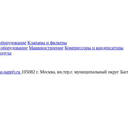
оборудование
Клапаны и фильтры
 оборудование
Машиностроение
Компрессоры и конденсаторы
здуха
a-supply.ru
105082 г. Москва, вн.тер.г. муниципальный округ Басм