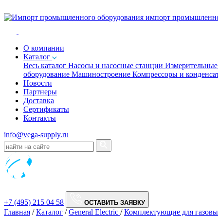
импорт промышленно
O компании
Каталог
Весь каталог
Насосы и насосные станции
Измерительны
оборудование
Машиностроение
Компрессоры и конденс
Новости
Партнеры
Доставка
Сертификаты
Контакты
info@vega-supply.ru
+7 (495) 215 04 58
ОСТАВИТЬ ЗАЯВКУ
Главная
/
Каталог
/
General Electric
/
Комплектующие для газо