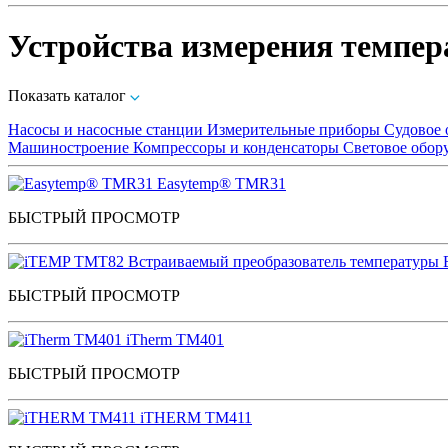
Устройства измерения темпер
Показать каталог
Насосы и насосные станции
Измерительные приборы
Судовое 
Машиностроение
Компрессоры и конденсаторы
Световое обор
Easytemp® TMR31
БЫСТРЫЙ ПРОСМОТР
Встраиваемый преобразователь температуры
БЫСТРЫЙ ПРОСМОТР
iTherm TM401
БЫСТРЫЙ ПРОСМОТР
iTHERM TM411