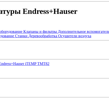
атуры Endress+Hauser
оборудование
Клапаны и фильтры
Дополнительное вспомогател
удование
Станки
Деревообработка
Осушители воздуха
 Endress+Hauser iTEMP TMT82