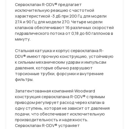
Сервоклапан R-DDV® предлагает
исключительную реакцию с частотной
характеристикой -3 дБ при 200 Гц для модели
27A и 90 Гц для модели 27G. Четыре модели
клапанов обеспечивают 16 различных скоростей
гидравлического потока от 0,18 до 60 галлонов в
минуту.
Стальная катушка и корпус сервоклапана R-
DDV® имеют прочную конструкцию, устойчивую
к сильным механическим ударам и импульсам
давления, которые обычно разрушают
торсионные трубки, форсунки и внутренние
фильтры.
Запатентованная компанией Woodward
конструкция сервоклапана R-DDV® с прямым
приводом регулирует расход через клапан в
одну ступень, которая не зависит от давления
подачи, что обеспечивает исключительную
производительность и надежность.
Сервоклапан R-DDV® устраняет