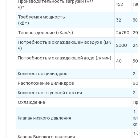
Производительность загрузки (м³/
152
18
ч)*
Требуемая мощность
32
38
(кВт)
Тепловыделение (кКал/ч)
24760
29
Потребность в охлаждающем воздухе (м³/
2000
2
ч)
Потребность в охлаждающей воде (л/мин)
40
5
Количество цилиндров
2
Расположение цилиндров
9
Количество ступеней сжатия
2
Охлаждение
Пр
1
Клапан низкого давления
пл
кл
1 
Клапан Высокого давления