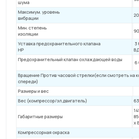
шума
Максимум. уровень
20
вибрации
Мин. степень
9
изоляции
Уставка предохранительного клапана
3 
HP
В
Предохранительный клапан охлаждающей воды
6 
Вращение Против часовой стрелки(если смотреть на 
спереди)
Размеры и вес
Вес (компрессор/эл.двигатель)
63
14
Габаритные размеры
85
х 
Компрессорная окраска