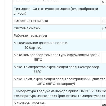
кл
Тип масла Синтетическое масло (см. одобренный
список)
Емкость отстойника
11
Система смазки
Д
Рабочие параметры
Максимальное давление п
30 бар изб.
Макс. компрессор температуры окружающ
55°С
Макс. температура окружающей среды ко
55°С
Макс. Темп. окружающей среды электрический 
45°C (55°C по запросу)
Температура воздуха на выходе прибл. На 10-15°C выш
температуры на входе ОВ (расчетная температура ОВ
Максимум. уровень
95