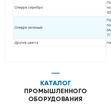
П
Сперре серебро
по
9
П
п
Сперре зеленый
Mu
7/
Другие цвета
На
КАТАЛОГ
ПРОМЫШЛЕННОГО
ОБОРУДОВАНИЯ