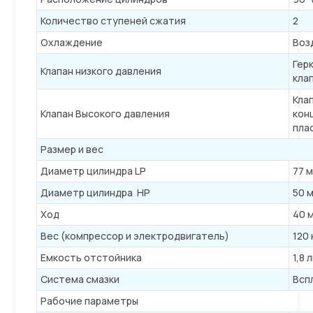
Количество ступеней сжатия
2
Охлаждение
Воз
Гер
Клапан низкого давления
кла
Кла
Клапан Высокого давления
кон
пла
Размер и вес
Диаметр цилиндра LP
77 
Диаметр цилиндра HP
50 
Ход
40 
Вес (компрессор и электродвигатель)
120 
Емкость отстойника
1,8 
Система смазки
Всп
Рабочие параметры