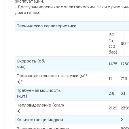
эксплуатации.
- Доступны версии как с электрическим, так и с дизельн
двигателем.
Технические характеристики
50
Гц
60 Г
(30
бар)
Скорость (об/
1475
175
мин)
Производительность загрузки (м³/
11
713
ч)*
Требуемая мощность
2,8
3,1
(кВт)
Тепловыделение (кКал/
2129
239
ч)
Количество цилиндров
2
Расположение цилиндров
90°