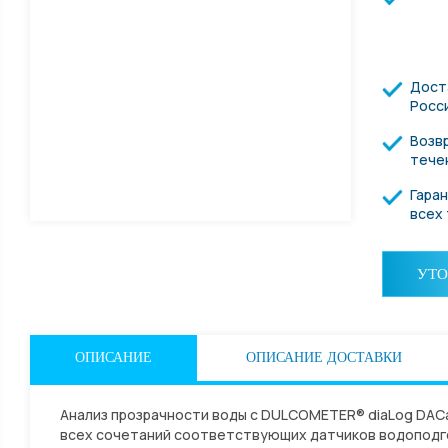
онденсаторы
дование
Дост
Росс
Возвр
тече
а
Гара
всех
уха
УТО
ОПИСАНИЕ
ОПИСАНИЕ ДОСТАВКИ
Анализ прозрачности воды с DULCOMETER® diaLog DAC
всех сочетаний соответствующих датчиков водоподго