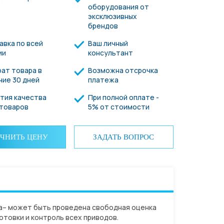
оборудования от
эксклюзивных
брендов
авка по всей
Ваш личный
ии
консультант
ат товара в
Возможна отсрочка
ние 30 дней
платежа
нтия качества
При полной оплате -
 товаров
5% от стоимости
ЧНИТЬ ЦЕНУ
ЗАДАТЬ ВОПРОС
a– может быть проведена свободная оценка
товки и контроль всех приводов.