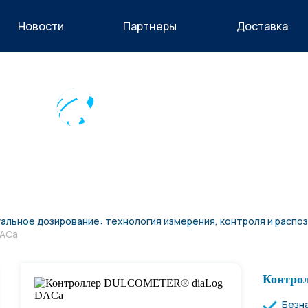
Новости
Партнеры
Доставка
ые станции
приборы
ование
ры
альное дозирование: технология измерения, контроля и распо
 вспомогательное
DACa
оборудование
Контро
е
Безн