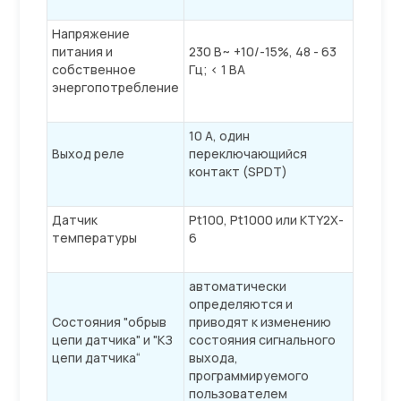
Напряжение
питания и
230 В~ +10/-15%, 48 - 63
собственное
Гц; < 1 ВА
энергопотребление
10 A, один
Выход реле
переключающийся
контакт (SPDT)
Датчик
Pt100, Pt1000 или KTY2X-
температуры
6
автоматически
определяются и
Состояния "обрыв
приводят к изменению
цепи датчика" и "КЗ
состояния сигнального
цепи датчика“
выхода,
программируемого
пользователем