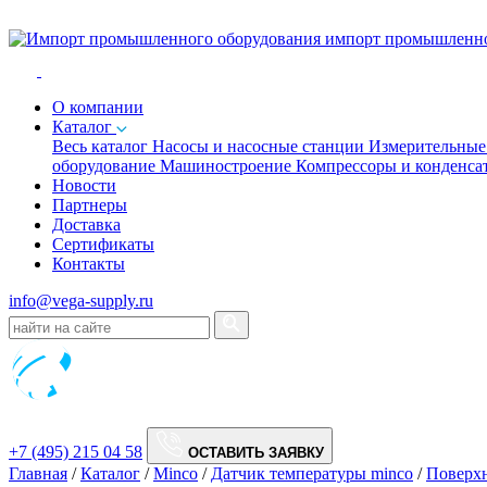
импорт промышленно
O компании
Каталог
Весь каталог
Насосы и насосные станции
Измерительны
оборудование
Машиностроение
Компрессоры и конденс
Новости
Партнеры
Доставка
Сертификаты
Контакты
info@vega-supply.ru
+7 (495) 215 04 58
ОСТАВИТЬ ЗАЯВКУ
Главная
/
Каталог
/
Minco
/
Датчик температуры minco
/
Поверхн