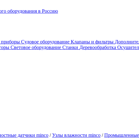
го оборудования в Россию
е приборы
Судовое оборудование
Клапаны и фильтры
Дополните
аторы
Световое оборудование
Станки
Деревообработка
Осушител
остные датчики minco
/
Узлы влажности minco
/
Промышленные д