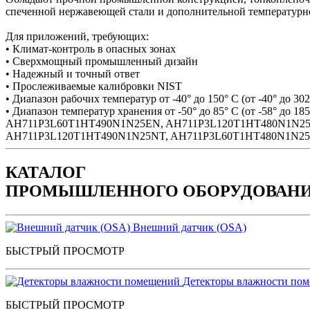
спеченной нержавеющей стали и дополнительной температурн
Для приложений, требующих:
• Климат-контроль в опасных зонах
• Сверхмощный промышленный дизайн
• Надежный и точный ответ
• Прослеживаемые калибровки NIST
• Диапазон рабочих температур от -40° до 150° C (от -40° до 302
• Диапазон температур хранения от -50° до 85° C (от -58° до 185
AH711P3L60T1HT490N1N25EN, AH711P3L120T1HT480N1N25
AH711P3L120T1HT490N1N25NT, AH711P3L60T1HT480N1N25
КАТАЛОГ
ПРОМЫШЛЕННОГО ОБОРУДОВАН
Внешний датчик (OSA)
БЫСТРЫЙ ПРОСМОТР
Детекторы влажности по
БЫСТРЫЙ ПРОСМОТР