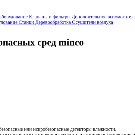
оборудование
Клапаны и фильтры
Дополнительное вспомогател
удование
Станки
Деревообработка
Осушители воздуха
пасных сред minco
зопасные или искробезопасные детекторы влажности.
ным емкостным датчиком влажности, платиновым компенсирующ