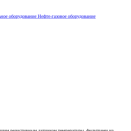
ьное оборудование
Нефте-газовое оборудование
им резистивным датчиком температуры, фильтрами из