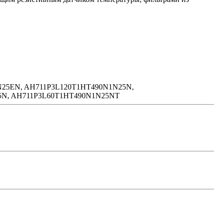
25EN, AH711P3L120T1HT490N1N25N,
5N, AH711P3L60T1HT490N1N25NT