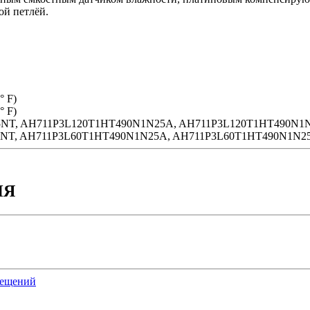
ой петлёй.
° F)
° F)
NT, AH711P3L120T1HT490N1N25A, AH711P3L120T1HT490N1N
NT, AH711P3L60T1HT490N1N25A, AH711P3L60T1HT490N1N2
ИЯ
мещений