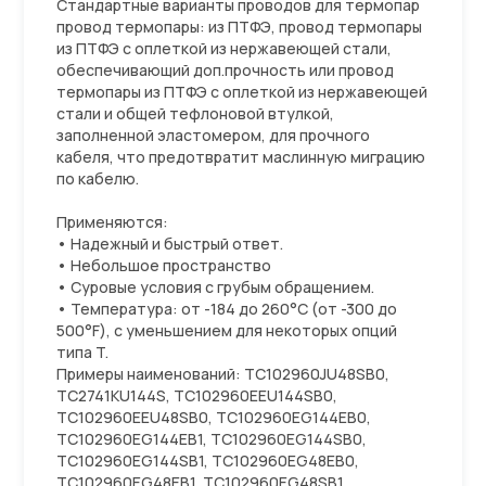
Стандартные варианты проводов для термопар
провод термопары: из ПТФЭ, провод термопары
из ПТФЭ с оплеткой из нержавеющей стали,
обеспечивающий доп.прочность или провод
термопары из ПТФЭ с оплеткой из нержавеющей
стали и общей тефлоновой втулкой,
заполненной эластомером, для прочного
кабеля, что предотвратит маслинную миграцию
по кабелю.
Применяются:
• Надежный и быстрый ответ.
• Небольшое пространство
• Суровые условия с грубым обращением.
• Температура: от -184 до 260°C (от -300 до
500°F), с уменьшением для некоторых опций
типа T.
Примеры наименований: TC102960JU48SB0,
TC2741KU144S, TC102960EEU144SB0,
TC102960EEU48SB0, TC102960EG144EB0,
TC102960EG144EB1, TC102960EG144SB0,
TC102960EG144SB1, TC102960EG48EB0,
TC102960EG48EB1, TC102960EG48SB1,