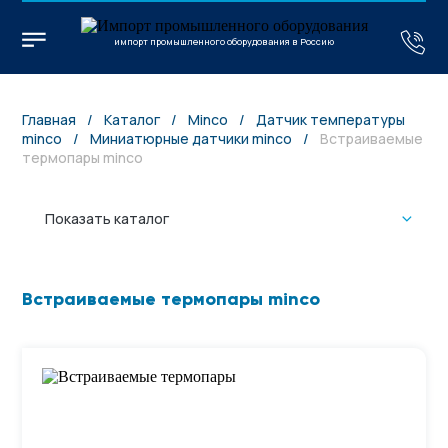
импорт промышленного оборудования в Россию
Главная
/
Каталог
/
Minco
/
Датчик температуры
minco
/
Миниатюрные датчики minco
/
Встраиваемые
термопары minco
Показать каталог
Встраиваемые термопары minco