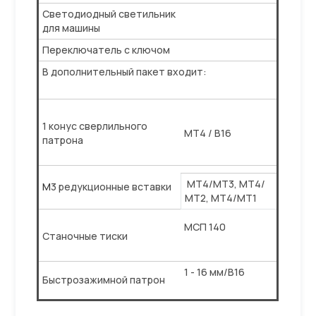
Cветодиодный светильник
для машины
Переключатель с ключом
В дополнительный пакет входит:
1 конус сверлильного
МТ4 / В16
патрона
МТ4/МТ3, МТ4/
M
3 редукционные вставки
МТ2, МТ4/МТ1
МСП 140
Станочные тиски
1 - 16 мм/B16
Быстрозажимной патрон