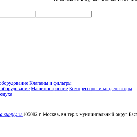
оборудование
Клапаны и фильтры
 оборудование
Машиностроение
Компрессоры и конденсаторы
здуха
a-supply.ru
105082 г. Москва, вн.тер.г. муниципальный округ Басм