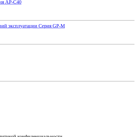
ия AP-C40
овий эксплуатации Серия GP-M
олитикой конфиденциальности