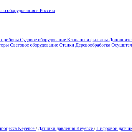
го оборудования в Россию
е приборы
Судовое оборудование
Клапаны и фильтры
Дополните
аторы
Световое оборудование
Станки
Деревообработка
Осушител
процесса Keyence
/
Датчики давления Keyence
/
Цифровой датчик