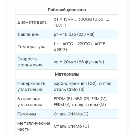
Рабочий диапазон
d1 = 15мм … 300мм (0,59’’ …
Диаметр вала:
11,81’’)
Давление:
p1 = 16 бар (232 PSI)
t = -40°C … 220°C (-40° F …
Температура:
428°F)
Скорость
vg = 20м/с (66 футов/с)
скольжения:
Материалы
Поверхность
карбид кремния (Q2), литая
уплотнения:
сталь CrMo (S)
Вторичные
EPDM (E), NBR (P), FKM (V),
уплотнения
FFKM (K) с покрытием (M)
Пружины
Сталь CrNiMo(G)
Металлические
Сталь CrNiMo (G)
части: