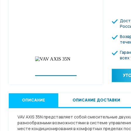
онденсаторы
Дост
дование
Росс
Возвр
тече
а
Гара
всех
уха
УТО
ОПИСАНИЕ
ОПИСАНИЕ ДОСТАВКИ
VAV AXIS 35N представляет собой смесительные двухк
разнообразными возможностями в системе управлени
месте кондиционирования в комфортных пределах пос