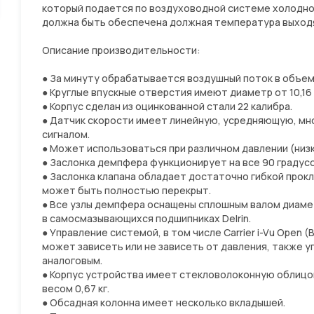
который подается по воздуховодной системе холодног
должна быть обеспечена должная температура выход
Описание производительности:
● За минуту обрабатывается воздушный поток в объеме о
● Круглые впускные отверстия имеют диаметр от 10,16 
● Корпус сделан из оцинкованной стали 22 калибра.
● Датчик скорости имеет линейную, усредняющую, мн
сигналом.
● Может использоваться при различном давлении (низк
● Заслонка демпфера функционирует на все 90 градусо
● Заслонка клапана обладает достаточно гибкой прок
может быть полностью перекрыт.
● Все узлы демпфера оснащены сплошным валом диамет
в самосмазывающихся подшипниках Delrin.
● Управление системой, в том числе Carrier i-Vu Open (B
может зависеть или не зависеть от давления, также 
аналоговым.
● Корпус устройства имеет стекловолоконную облицов
весом 0,67 кг.
● Обсадная колонна имеет несколько вкладышей.