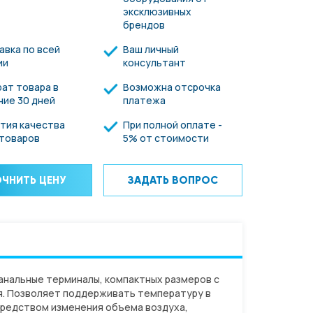
эксклюзивных
брендов
авка по всей
Ваш личный
ии
консультант
ат товара в
Возможна отсрочка
ние 30 дней
платежа
нтия качества
При полной оплате -
 товаров
5% от стоимости
ЧНИТЬ ЦЕНУ
ЗАДАТЬ ВОПРОС
анальные терминалы, компактных размеров с
я. Позволяет поддерживать температуру в
редством изменения объема воздуха,