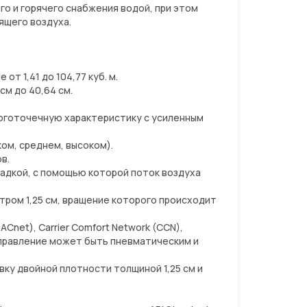
о и горячего снабжения водой, при этом
ящего воздуха.
т 1,41 до 104,77 куб. м.
см до 40,64 см.
оготочечную характеристику с усиленным
ом, среднем, высоком).
в.
ладкой, с помощью которой поток воздуха
ром 1,25 см, вращение которого происходит
ACnet), Carrier Comfort Network (CCN),
управление может быть пневматическим и
ку двойной плотности толщиной 1,25 см и