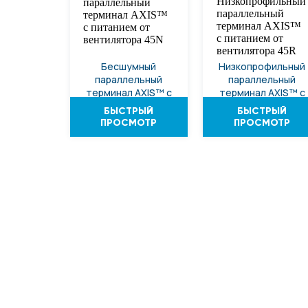
Бесшумный
Низкопрофильный
параллельный
параллельный
терминал AXIS™ с
терминал AXIS™ с
питанием от
питанием от
БЫСТРЫЙ
БЫСТРЫЙ
вентилятора 45N
вентилятора 45R
ПРОСМОТР
ПРОСМОТР