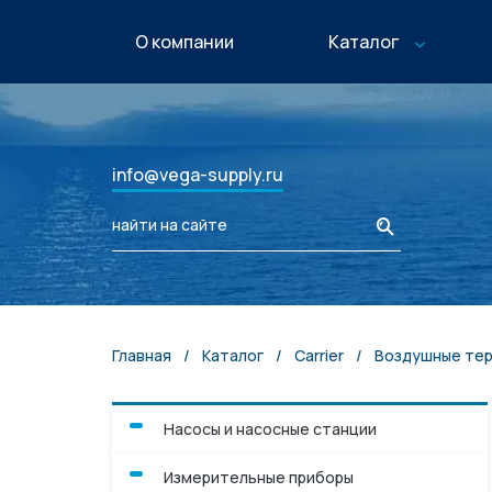
O компании
Каталог
Весь каталог
Насосы и насосн
info@vega-supply.ru
Измерительные 
Судовое оборуд
Клапаны и фильт
Главная
/
Каталог
/
Carrier
/
Воздушные терм
Дополнительное
оборудование
Насосы и насосные станции
Нефте-газовое 
Измерительные приборы
Машиностроени