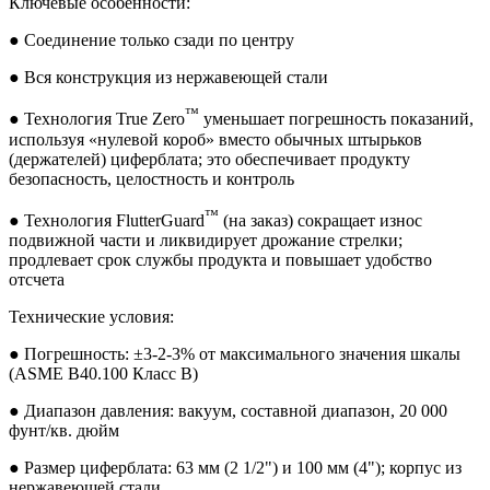
Ключевые особенности:
● Соединение только сзади по центру
● Вся конструкция из нержавеющей стали
™
● Технология True Zero
уменьшает погрешность показаний,
используя «нулевой короб» вместо обычных штырьков
(держателей) циферблата; это обеспечивает продукту
безопасность, целостность и контроль
™
● Технология FlutterGuard
(на заказ) сокращает износ
подвижной части и ликвидирует дрожание стрелки;
продлевает срок службы продукта и повышает удобство
отсчета
Технические условия:
● Погрешность: ±3-2-3% от максимального значения шкалы
(ASME B40.100 Класс B)
● Диапазон давления: вакуум, составной диапазон, 20 000
фунт/кв. дюйм
● Размер циферблата: 63 мм (2 1/2") и 100 мм (4"); корпус из
нержавеющей стали